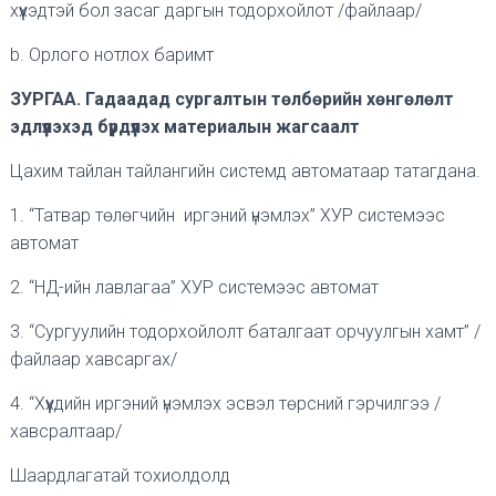
хүүхэдтэй бол засаг даргын тодорхойлот /файлаар/
b. Орлого нотлох баримт
ЗУРГАА. Гадаадад сургалтын төлбөрийн хөнгөлөлт
эдлүүлэхэд бүрдүүлэх материалын жагсаалт
Цахим тайлан тайлангийн системд автоматаар татагдана.
1. “Татвар төлөгчийн иргэний үнэмлэх” ХУР системээс
автомат
2. “НД-ийн лавлагаа” ХУР системээс автомат
3. “Сургуулийн тодорхойлолт баталгаат орчуулгын хамт” /
файлаар хавсаргах/
4. “Хүүхдийн иргэний үнэмлэх эсвэл төрсний гэрчилгээ /
хавсралтаар/
Шаардлагатай тохиолдолд