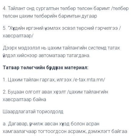
4. Тайлант онд сургалтын төлбөр төлсөн баримт /төлбөр
төлсөн цахим төлбөрийн баримтын дугаар
5. “Хүүхдийн иргэний үнэмлэх эсвэл төрсний гэрчилгээ /
хавсралтаар/
Дээрх мэдээлэл нь цахим тайлангийн системд татах
үйлдэл хийснээр автоматаар татагдана.
Татвар төлөгчийн бүрдүүлэх материал:
1. Цахим тайлан гаргах, илгээх /e-tax.mta.mn/
2. Буцаан олголт авах хүсэлт /цахим тайлангийн
хавсралтаар байна
Шаардлагатай ториолдолд
a. Дагавар, үрчилж авсан хүүхэд болон асран
хамгаалагчаар тогтоогдсон асрамж, дэмжлэгт байгаа