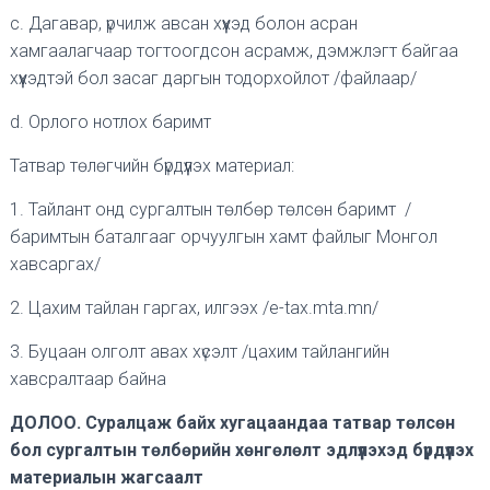
c. Дагавар, үрчилж авсан хүүхэд болон асран
хамгаалагчаар тогтоогдсон асрамж, дэмжлэгт байгаа
хүүхэдтэй бол засаг даргын тодорхойлот /файлаар/
d. Орлого нотлох баримт
Татвар төлөгчийн бүрдүүлэх материал:
1. Тайлант онд сургалтын төлбөр төлсөн баримт /
баримтын баталгааг орчуулгын хамт файлыг Монгол
хавсаргах/
2. Цахим тайлан гаргах, илгээх /e-tax.mta.mn/
3. Буцаан олголт авах хүсэлт /цахим тайлангийн
хавсралтаар байна
ДОЛОО. Суралцаж байх хугацаандаа татвар төлсөн
бол сургалтын төлбөрийн хөнгөлөлт эдлүүлэхэд бүрдүүлэх
материалын жагсаалт