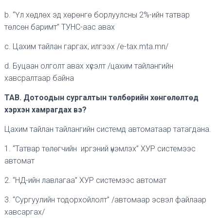
b. “Үл хөдлөх эд хөрөнгө борлуулсны 2%-ийн татвар
төлсөн баримт” ТУНС-аас авах
c. Цахим тайлан гаргах, илгээх /e-tax.mta.mn/
d. Буцаан олголт авах хүсэлт /цахим тайлангийн
хавсралтаар байна
ТАВ. Дотоодын сургалтын төлбөрийн хөнгөлөлтөд
хэрхэн хамрагдах вэ?
Цахим тайлан тайлангийн системд автоматаар татагдана.
1. “Татвар төлөгчийн иргэний үнэмлэх” ХУР системээс
автомат
2. “НД-ийн лавлагаа” ХУР системээс автомат
3. “Сургуулийн тодорхойлолт” /автомаар эсвэл файлаар
хавсаргах/