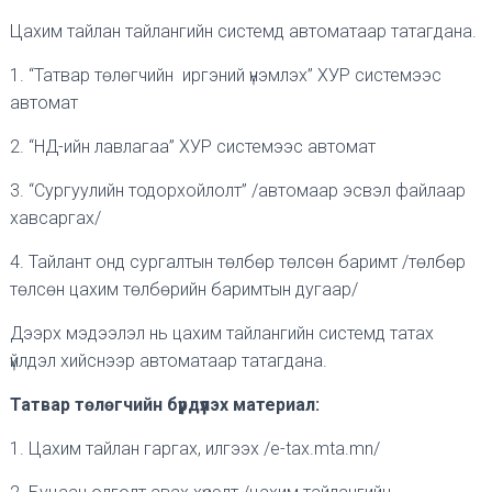
Цахим тайлан тайлангийн системд автоматаар татагдана.
1. “Татвар төлөгчийн иргэний үнэмлэх” ХУР системээс
автомат
2. “НД-ийн лавлагаа” ХУР системээс автомат
3. “Сургуулийн тодорхойлолт” /автомаар эсвэл файлаар
хавсаргах/
4. Тайлант онд сургалтын төлбөр төлсөн баримт /төлбөр
төлсөн цахим төлбөрийн баримтын дугаар/
Дээрх мэдээлэл нь цахим тайлангийн системд татах
үйлдэл хийснээр автоматаар татагдана.
Татвар төлөгчийн бүрдүүлэх материал:
1. Цахим тайлан гаргах, илгээх /e-tax.mta.mn/