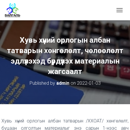
T
O
G
G
L
Хувь хүний орлогын албан
E
N
татварын хөнгөлөлт, чөлөөлөлт
A
V
эдлүүлэхэд бүрдүүлэх материалын
I
жагсаалт
G
A
T
Published by
admin
on
2022-01-03
I
O
N
Хувь хүний орлогын албан татварын /ХХОАТ/ хөнгөлөлт,
буцаан олголтын материалыг энэ сарын 1-нээс авч