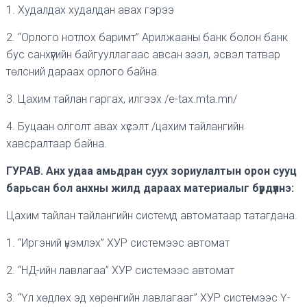
1. Худалдах худалдан авах гэрээ
2. “Орлого нотлох баримт” Арилжааны банк болон банк
бус санхүүгийн байгууллагаас авсан зээл, эсвэл татвар
төлсний дараах орлого байна.
3. Цахим тайлан гаргах, илгээх /e-tax.mta.mn/
4. Буцаан олголт авах хүсэлт /цахим тайлангийн
хавсралтаар байна.
ГУРАВ. Анх удаа амьдран суух зориулалтын орон сууц
барьсан бол анхны жилд дараах материалыг бүрдүүлнэ:
Цахим тайлан тайлангийн системд автоматаар татагдана.
1. “Иргэний үнэмлэх” ХУР системээс автомат
2. “НД-ийн лавлагаа” ХУР системээс автомат
3. “Үл хөдлөх эд хөрөнгийн лавлагааг” ХУР системээс Ү-