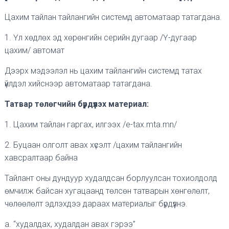
Цахим тайлан тайлангийн системд автоматаар татагдана.
1. Үл хөдлөх эд хөрөнгийн серийн дугаар /Ү-дугаар
цахим/ автомат
Дээрх мэдээлэл нь цахим тайлангийн системд татах
үйлдэл хийснээр автоматаар татагдана.
Татвар төлөгчийн бүрдүүлэх материал:
1. Цахим тайлан гаргах, илгээх /e-tax.mta.mn/
2. Буцаан олголт авах хүсэлт /цахим тайлангийн
хавсралтаар байна
Тайлант оны дундуур худалдсан борлуулсан тохиолдолд
өмчилж байсан хугацаанд төлсөн татварын хөнгөлөлт,
чөлөөлөлт эдлэхдээ дараах материалыг бүрдүүлнэ.
a. “худалдах, худалдан авах гэрээ”