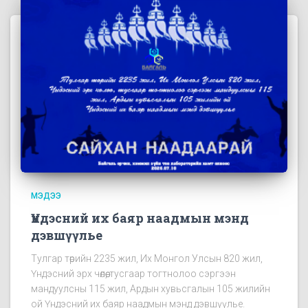
МЭДЭЭ
Үндэсний их баяр наадмын мэнд
дэвшүүлье
Тулгар төрийн 2235 жил, Их Монгол Улсын 820 жил,
Үндэсний эрх чөлөө, тусгаар тогтнолоо сэргээн
мандуулсны 115 жил, Ардын хувьсгалын 105 жилийн
ой Үндэсний их баяр наадмын мэнд дэвшүүлье.