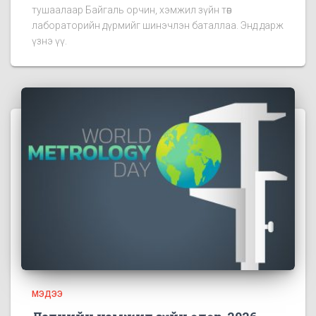
тушаалаар Байгаль орчин, хэмжил зүйн төв
лабораторийн дүрмийг шинэчлэн баталлаа. Энд дарж
үзнэ үү.
МЭДЭЭ