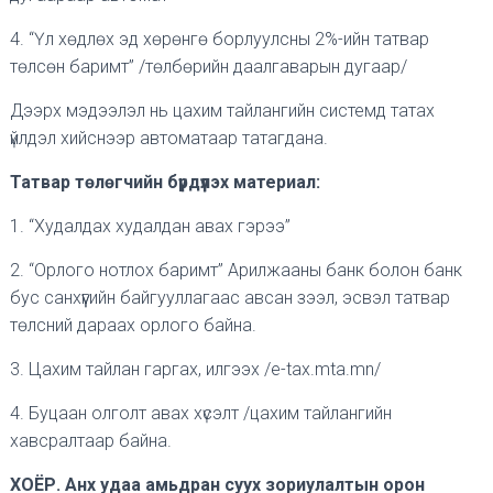
4. “Үл хөдлөх эд хөрөнгө борлуулсны 2%-ийн татвар
төлсөн баримт” /төлбөрийн даалгаварын дугаар/
Дээрх мэдээлэл нь цахим тайлангийн системд татах
үйлдэл хийснээр автоматаар татагдана.
Татвар төлөгчийн бүрдүүлэх материал:
1. “Худалдах худалдан авах гэрээ”
2. “Орлого нотлох баримт” Арилжааны банк болон банк
бус санхүүгийн байгууллагаас авсан зээл, эсвэл татвар
төлсний дараах орлого байна.
3. Цахим тайлан гаргах, илгээх /e-tax.mta.mn/
4. Буцаан олголт авах хүсэлт /цахим тайлангийн
хавсралтаар байна.
ХОЁР. Анх удаа амьдран суух зориулалтын орон