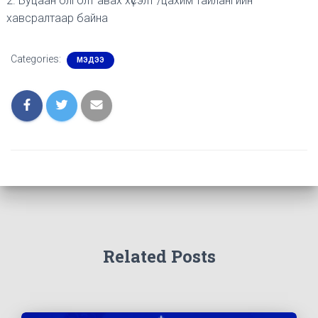
2. Буцаан олголт авах хүсэлт /цахим тайлангийн
хавсралтаар байна
Categories:
МЭДЭЭ
Related Posts