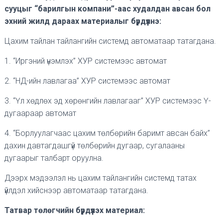
сууцыг “барилгын компани”-аас худалдан авсан бол
эхний жилд дараах материалыг бүрдүүлнэ:
Цахим тайлан тайлангийн системд автоматаар татагдана.
1. “Иргэний үнэмлэх” ХУР системээс автомат
2. “НД-ийн лавлагаа” ХУР системээс автомат
3. “Үл хөдлөх эд хөрөнгийн лавлагааг” ХУР системээс Ү-
дугаараар автомат
4. “Борлуулагчаас цахим төлбөрийн баримт авсан байх”
дахин давтагдашгүй төлбөрийн дугаар, сугалааны
дугаарыг талбарт оруулна.
Дээрх мэдээлэл нь цахим тайлангийн системд татах
үйлдэл хийснээр автоматаар татагдана.
Татвар төлөгчийн бүрдүүлэх материал: