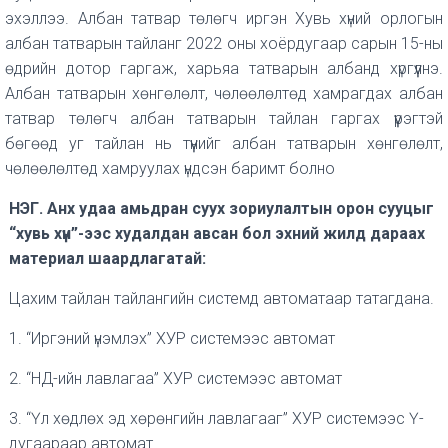
эхэллээ. Албан татвар төлөгч иргэн Хувь хүний орлогын
албан татварын тайланг 2022 оны хоёрдугаар сарын 15-ны
өдрийн дотор гаргаж, харьяа татварын албанд хүргүүлнэ.
Албан татварын хөнгөлөлт, чөлөөлөлтөд хамрагдах албан
татвар төлөгч албан татварын тайлан гаргах үүрэгтэй
бөгөөд уг тайлан нь түүнийг албан татварын хөнгөлөлт,
чөлөөлөлтөд хамруулах үндсэн баримт болно
НЭГ. Анх удаа амьдран суух зориулалтын орон сууцыг
“хувь хүн”-ээс худалдан авсан бол эхний жилд дараах
материал шаардлагатай:
Цахим тайлан тайлангийн системд автоматаар татагдана.
1. “Иргэний үнэмлэх” ХУР системээс автомат
2. “НД-ийн лавлагаа” ХУР системээс автомат
3. “Үл хөдлөх эд хөрөнгийн лавлагааг” ХУР системээс Ү-
дугаараар автомат