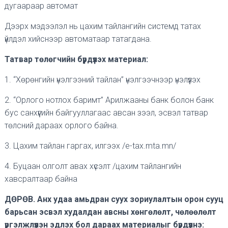
дугаараар автомат
Дээрх мэдээлэл нь цахим тайлангийн системд татах
үйлдэл хийснээр автоматаар татагдана.
Татвар төлөгчийн бүрдүүлэх материал:
1. “Хөрөнгийн үнэлгээний тайлан” үнэлгээчнээр үнэлүүлэх
2. “Орлого нотлох баримт” Арилжааны банк болон банк
бус санхүүгийн байгууллагаас авсан зээл, эсвэл татвар
төлсний дараах орлого байна.
3. Цахим тайлан гаргах, илгээх /e-tax.mta.mn/
4. Буцаан олголт авах хүсэлт /цахим тайлангийн
хавсралтаар байна
ДӨРӨВ. Анх удаа амьдран суух зориулалтын орон сууц
барьсан эсвэл худалдан авсны хөнгөлөлт, чөлөөлөлт
үргэлжлүүлэн эдлэх бол дараах материалыг бүрдүүлнэ: