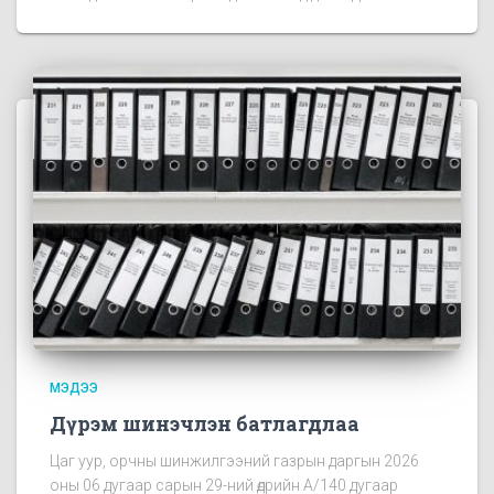
МЭДЭЭ
Дүрэм шинэчлэн батлагдлаа
Цаг уур, орчны шинжилгээний газрын даргын 2026
оны 06 дугаар сарын 29-ний өдрийн А/140 дугаар